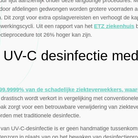
r lijdt aanzienlijk onder deze langdurige procedures. M
aardoor afdelingen gedwongen worden grotere voorraden
. Dit zorgt voor extra opslagvereisten en verhoogt de ka
opwerkingscycli. Uit een rapport van het
ETZ ziekenhuis
b
ectieprocedure tot 26% hoger kan zijn.
t UV-C desinfectie me
99,9999% van de schadelijke ziekteverwekkers, waar
tijd drastisch wordt verkort in vergelijking met conventi
k zorgt voor een betrouwbare verwijdering van ziektev
den met traditionele desinfectie.
van UV-C-desinfectie is er geen handmatige tussenkoms
ntenzorg in plaats van op het bewaken van desinfectiep