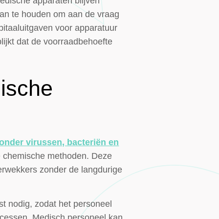
edische apparaten blijven
 aan te houden om aan de vraag
pitaaluitgaven voor apparatuur
lijkt dat de voorraadbehoefte
dische
onder virussen, bacteriën en
onele chemische methoden. Deze
erwekkers zonder de langdurige
t nodig, zodat het personeel
rocessen. Medisch personeel kan