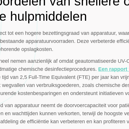
oordelen van snellere
e hulpmiddelen
irect tot een hogere bezettingsgraad van apparatuur, wa
bestaande apparatuurvoorraden. Deze verbeterde efficië
behorende opslagkosten.
neel nemen aanzienlijk af omdat geautomatiseerde UV-C
andmatige chemische desinfectieprocedures.
Een rapport
tijd van 2,5 Full-Time Equivalent (FTE) per jaar kan vri
Het wegvallen van verbruiksgoederen, zoals chemische de
tdurende kostenbesparingen en ondersteunt initiatieven 
d van apparatuur neemt de doorvoercapaciteit voor pati
 en wachttijden kunnen verkorten, terwijl de hoogste 
fdeling de efficiëntie kan verbeteren en kan profiteren