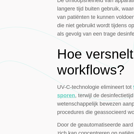
De omloopsnelheid van apparatuu
langere tijd buiten gebruik, w
van patiënten te kunnen voldoen
die niet gebruikt wordt tijdens 
als gevolg van een trage desinf
Hoe versnel
workflows?
UV-C-technologie elimineert tot
sporen
, terwijl de desinfectie
wetenschappelijk bewezen aanpa
procedures die geassocieerd wor
Door de geautomatiseerde aard 
zich kan concentreren op patië