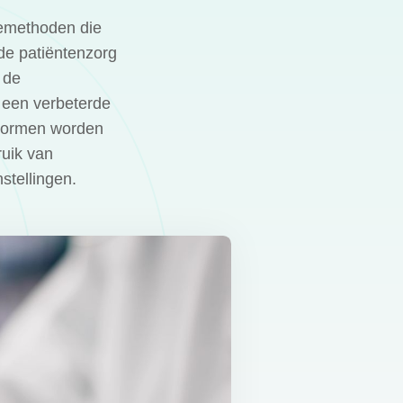
iemethoden die
 de patiëntenzorg
 de
n een verbeterde
snormen worden
ruik van
stellingen.