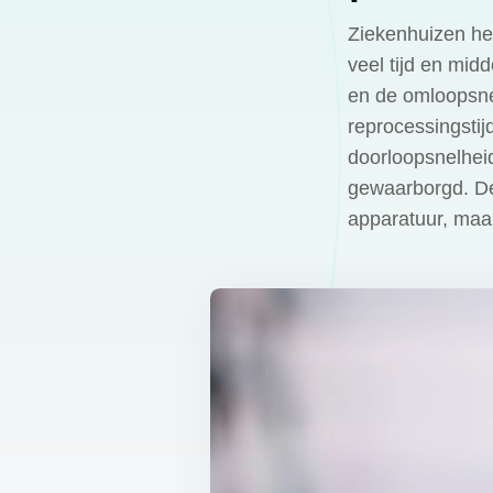
Ziekenhuizen he
veel tijd en mid
en de omloopsne
reprocessingstij
doorloopsnelhei
gewaarborgd. Dez
apparatuur, maar