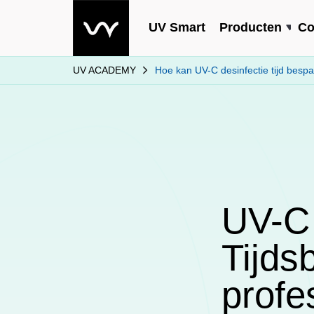
UV Smart
Producten
Co
UV ACADEMY
Hoe kan UV-C desinfectie tijd besp
UV-C 
Tijds
profe