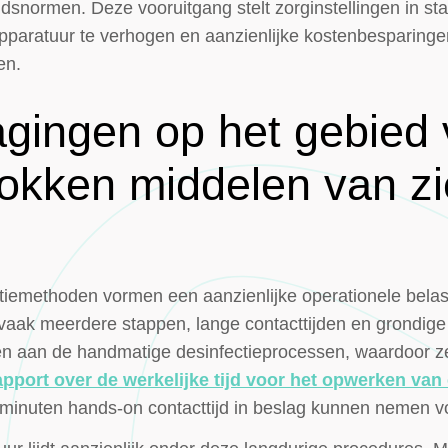
dsnormen. Deze vooruitgang stelt zorginstellingen in s
apparatuur te verhogen en aanzienlijke kostenbesparinge
en.
agingen op het gebied
lokken middelen van z
tiemethoden vormen een aanzienlijke operationele belast
 vaak meerdere stappen, lange contacttijden en grondig
den aan de handmatige desinfectieprocessen, waardoor ze
rapport over de werkelijke tijd voor het opwerken v
 minuten hands-on contacttijd in beslag kunnen nemen vo