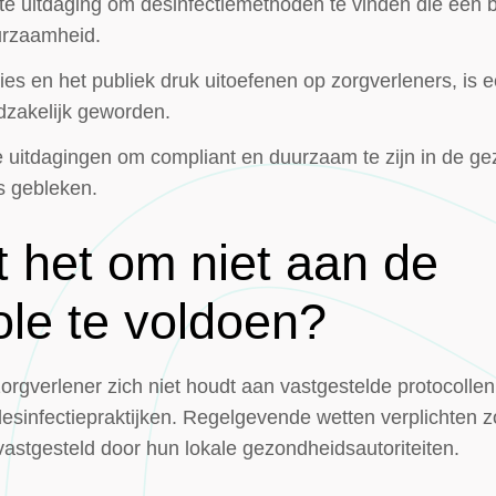
te uitdaging om desinfectiemethoden te vinden die een 
urzaamheid.
ies en het publiek druk uitoefenen op zorgverleners, i
dzakelijk geworden.
r de uitdagingen om compliant en duurzaam te zijn in de 
is gebleken.
 het om niet aan de
ole te voldoen?
zorgverlener zich niet houdt aan vastgestelde protocol
e desinfectiepraktijken. Regelgevende wetten verplichten z
astgesteld door hun lokale gezondheidsautoriteiten.