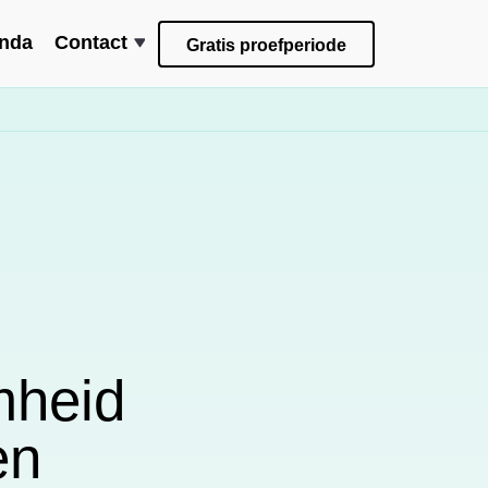
nda
Contact
Gratis proefperiode
mheid
en