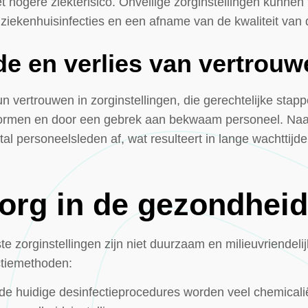
 hogere ziekterisico. Onveilige zorginstellingen kunnen
 ziekenhuisinfecties en een afname van de kwaliteit van
e en verlies van vertrouw
n vertrouwen in zorginstellingen, die gerechtelijke stap
 normen en door een gebrek aan bekwaam personeel. Naar
ntal personeelsleden af, wat resulteert in lange wachttij
org in de gezondhei
te zorginstellingen zijn niet duurzaam en milieuvriendeli
ctiemethoden:
j de huidige desinfectieprocedures worden veel chemicali